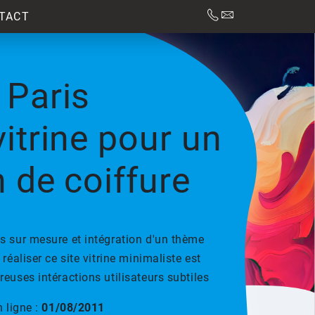


TACT
 Paris
itrine pour un
 de coiffure
 sur mesure et intégration d'un thème
réaliser ce site vitrine minimaliste est
uses intéractions utilisateurs subtiles
 ligne :
01/08/2011