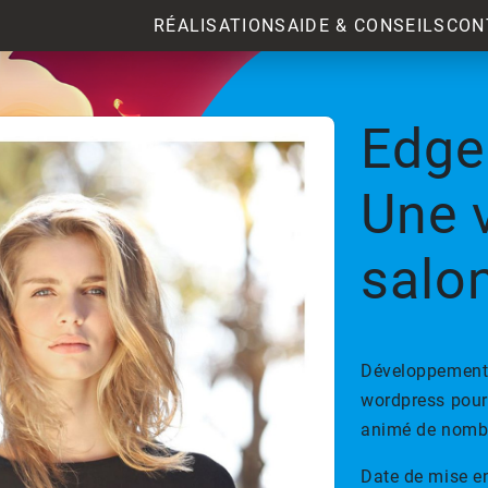
RÉALISATIONS
AIDE & CONSEILS
CON
Edge
Une v
salon
Développements
wordpress pour 
animé de nombre
Date de mise en