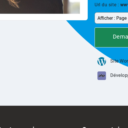
Url du site :
www
Deman
Site Wo
Dévelop