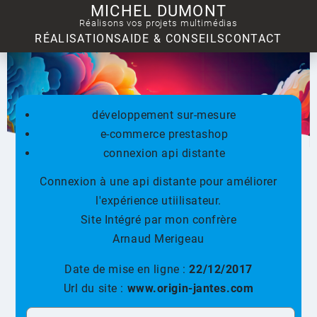
MICHEL DUMONT
Réalisons vos projets multimédias
RÉALISATIONS
AIDE & CONSEILS
CONTACT
développement sur-mesure
e-commerce prestashop
connexion api distante
Connexion à une api distante pour améliorer
l'expérience utiilisateur.
Site Intégré par mon confrère
Arnaud Merigeau
Date de mise en ligne :
22/12/2017
Url du site :
www.origin-jantes.com